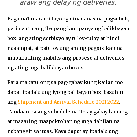
araw ang delay ng deliveries.
Bagama't marami tayong dinadanas na pagsubok,
pati na rin ang iba pang kumpanya ng balikbayan
box, ang ating serbisyo ay tuloy-tuloy at hindi
naaampat, at patuloy ang aming pagsisikap na
mapanatiling mabilis ang proseso at deliveries
ng ating mga balikbayan boxes.
Para makatulong sa pag-gabay kung kailan mo
dapat ipadala ang iyong balibayan box, basahin
ang
Shipment and Arrival Schedule 2021-2022
.
Tandaan na ang schedule na ito ay gabay lamang
at maaaring maapektohan ng mga dahilan na
nabanggit sa itaas. Kaya dapat ay ipadala ang