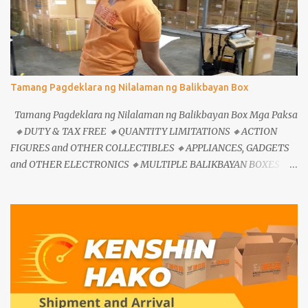
Tamang Pagdeklara ng Nilalaman ng Balikbayan Box
Tamang Pagdeklara ng Nilalaman ng Balikbayan Box Mga Paksa
🔸DUTY & TAX FREE 🔸QUANTITY LIMITATIONS 🔸ACTION
FIGURES and OTHER COLLECTIBLES 🔸APPLIANCES, GADGETS
and OTHER ELECTRONICS 🔸MULTIPLE BALIKBAYAN BOXES
🔸MERCHANDISES 🔸PROHIBITED ITEMS Hindi mo kailangan
mangamba na mareject ang iyong Balikbayan Box sa Japan
Customs basta sundin ng tama ang mga panuntunan na ito.
Nasimulan na natin ang mga pagbabago at pagwawasto sa
limitasyon ng mga balikbayan boxes na naayon sa patakaran ng
Japan Customs at matapos ang pagpapatupad ng mga
pagbabagong ito ay malaki ang ibinaba ng bilang ng mga
nareject at nareturn na boxes sa mga customers. Katunayan ay