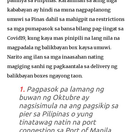
pamilya sa Pilipinas. Karamihan sa ating mga
kababayan ay hindi na muna nagpaplanong
umuwi sa Pinas dahil sa mahigpit na restrictions
sa mga pumapasok sa bansa bilang pag-iingat sa
Covid19, kung kaya mas pinipili na lang nila na
magpadala ng balikbayan box kaysa umuwi.
Narito ang ilan sa mga inaasahan nating
magiging sanhi ng pagkaantala sa delivery ng
balikbayan boxes ngayong taon.
1.
Pagpasok pa lamang ng
buwan ng Oktubre ay
nagsisimula na ang pagsikip sa
pier sa Pilipinas o yung
tinatawag natin na port
congestion sa Port of Manila,