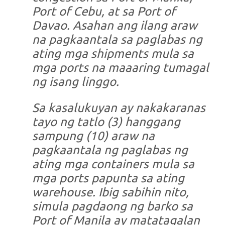
Port of Cebu, at sa Port of
Davao. Asahan ang ilang araw
na pagkaantala sa paglabas ng
ating mga shipments mula sa
mga ports na maaaring tumagal
ng isang linggo.
Sa kasalukuyan ay nakakaranas
tayo ng tatlo (3) hanggang
sampung (10) araw na
pagkaantala ng paglabas ng
ating mga containers mula sa
mga ports papunta sa ating
warehouse. Ibig sabihin nito,
simula pagdaong ng barko sa
Port of Manila ay matatagalan